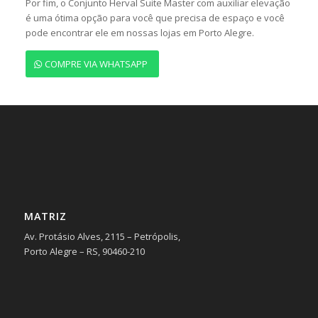
Por fim, o Conjunto Herval Suite Master com auxiliar elevação
é uma ótima opção para você que precisa de espaço e você
pode encontrar ele em nossas lojas em Porto Alegre.
COMPRE VIA WHATSAPP
MATRIZ
Av. Protásio Alves, 2115 – Petrópolis,
Porto Alegre – RS, 90460-210